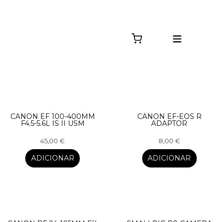
CANON EF 100-400MM
CANON EF-EOS R
F4.5-5.6L IS II USM
ADAPTOR
45,00
€
8,00
€
ADICIONAR
ADICIONAR