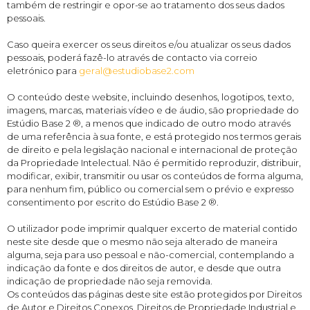
também de restringir e opor-se ao tratamento dos seus dados
pessoais.
Caso queira exercer os seus direitos e/ou atualizar os seus dados
pessoais, poderá fazê-lo através de contacto via correio
eletrónico para
geral@estudiobase2.com
O conteúdo deste website, incluindo desenhos, logotipos, texto,
imagens, marcas, materiais vídeo e de áudio, são propriedade do
Estúdio Base 2 ®, a menos que indicado de outro modo através
de uma referência à sua fonte, e está protegido nos termos gerais
de direito e pela legislação nacional e internacional de proteção
da Propriedade Intelectual. Não é permitido reproduzir, distribuir,
modificar, exibir, transmitir ou usar os conteúdos de forma alguma,
para nenhum fim, público ou comercial sem o prévio e expresso
consentimento por escrito do Estúdio Base 2 ®.
O utilizador pode imprimir qualquer excerto de material contido
neste site desde que o mesmo não seja alterado de maneira
alguma, seja para uso pessoal e não-comercial, contemplando a
indicação da fonte e dos direitos de autor, e desde que outra
indicação de propriedade não seja removida.
Os conteúdos das páginas deste site estão protegidos por Direitos
de Autor e Direitos Conexos, Direitos de Propriedade Industrial e